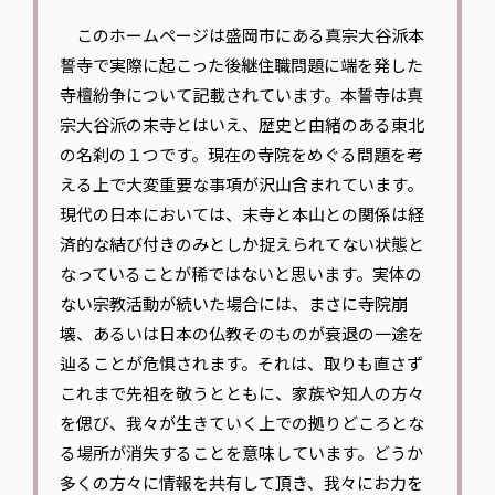
このホームページは盛岡市にある真宗大谷派本
誓寺で実際に起こった後継住職問題に端を発した
寺檀紛争について記載されています。本誓寺は真
宗大谷派の末寺とはいえ、歴史と由緒のある東北
の名刹の１つです。現在の寺院をめぐる問題を考
える上で大変重要な事項が沢山含まれています。
現代の日本においては、末寺と本山との関係は経
済的な結び付きのみとしか捉えられてない状態と
なっていることが稀ではないと思います。実体の
ない宗教活動が続いた場合には、まさに寺院崩
壊、あるいは日本の仏教そのものが衰退の一途を
辿ることが危惧されます。それは、取りも直さず
これまで先祖を敬うとともに、家族や知人の方々
を偲び、我々が生きていく上での拠りどころとな
る場所が消失することを意味しています。どうか
多くの方々に情報を共有して頂き、我々にお力を