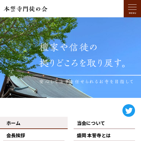
MENU
檀家や信徒の
拠りどころを取り戻す。
安心して法事を任せられるお寺を目指して
ホーム
当会について
会長挨拶
盛岡 本誓寺とは