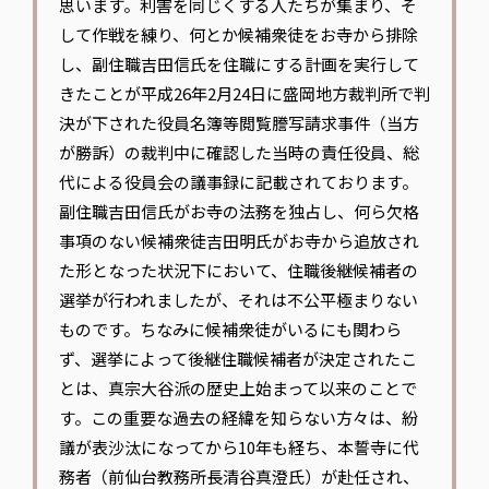
思います。利害を同じくする人たちが集まり、そ
して作戦を練り、何とか候補衆徒をお寺から排除
し、副住職吉田信氏を住職にする計画を実行して
きたことが平成26年2月24日に盛岡地方裁判所で判
決が下された役員名簿等閲覧謄写請求事件（当方
が勝訴）の裁判中に確認した当時の責任役員、総
代による役員会の議事録に記載されております。
副住職吉田信氏がお寺の法務を独占し、何ら欠格
事項のない候補衆徒吉田明氏がお寺から追放され
た形となった状況下において、住職後継候補者の
選挙が行われましたが、それは不公平極まりない
ものです。ちなみに候補衆徒がいるにも関わら
ず、選挙によって後継住職候補者が決定されたこ
とは、真宗大谷派の歴史上始まって以来のことで
す。この重要な過去の経緯を知らない方々は、紛
議が表沙汰になってから10年も経ち、本誓寺に代
務者（前仙台教務所長清谷真澄氏）が赴任され、